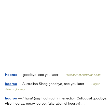
Hooroo
— goodbye, see you later …
Dictionary of Australian slang
hooroo
— Australian Slang goodbye, see you later …
English
dialects glossary
hooroo
— /ˈhuru/ (say hoohrooh) interjection Colloquial goodbye.
Also, hooray, ooray, ooroo. {alteration of hooray} …