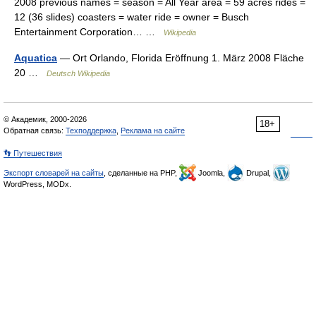
2008 previous names = season = All Year area = 59 acres rides =
12 (36 slides) coasters = water ride = owner = Busch
Entertainment Corporation… …
Wikipedia
Aquatica
— Ort Orlando, Florida Eröffnung 1. März 2008 Fläche
20 …
Deutsch Wikipedia
© Академик, 2000-2026
18+
Обратная связь:
Техподдержка
,
Реклама на сайте
👣 Путешествия
Экспорт словарей на сайты
, сделанные на PHP,
Joomla,
Drupal,
WordPress, MODx.