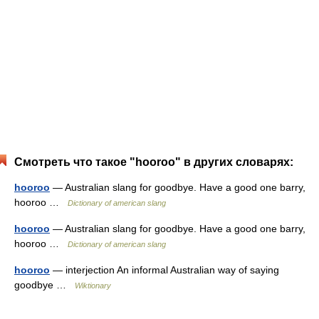
Смотреть что такое "hooroo" в других словарях:
hooroo
— Australian slang for goodbye. Have a good one barry,
hooroo …
Dictionary of american slang
hooroo
— Australian slang for goodbye. Have a good one barry,
hooroo …
Dictionary of american slang
hooroo
— interjection An informal Australian way of saying
goodbye …
Wiktionary